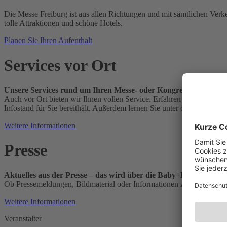
Die Messe Freiburg ist aus allen Richtungen und mit sämtlichen Verk
tolle Attraktionen und schöne Hotels.
Planen Sie Ihren Aufenthalt
Services vor Ort
Unsere Services rund um Ihren Messe- oder Kongressbesuch
Auch vor Ort bieten wir Ihnen vollen Service. Erfahren Sie hier me
Infostand für Sie bereithält. Außerdem lernen Sie unter diesem Punk
Weitere Informationen
Presse
Aktuelles aus der Presse – das wird über die Baby+Kind Messe 
Ob Pressemeldungen, Bildmaterial oder Informationen zu Messe TV -
Weitere Informationen
Veranstalter