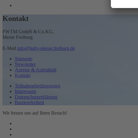
Kontakt
FWTM GmbH & Co.KG,
Messe Freiburg
E-Mail
info@baby-messe.freiburg.de
Startseite
Newsletter
Anreise & Aufenthalt
Kontakt
Teilnahmebedingungen
Impressum
Datenschutzerklärung
Barrierefreiheit
Wir freuen uns auf Ihren Besuch!