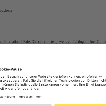
 buchen?
nternational Fairs Directory bieten jeweils ein Listing in einer Onli
nerlei Geschäftsbeziehung unterhalten! Zudem haben wir diesen 
rmular für den Katalogeintrag vieler Messeveranstalter ähnelt und ford
gang mit diesen Unternehmen
sehr vorsichtig
zu agieren!
e!