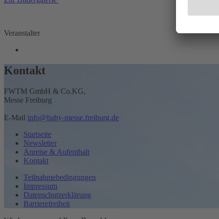
Veranstalter
Kontakt
FWTM GmbH & Co.KG,
Messe Freiburg
E-Mail
info@baby-messe.freiburg.de
Startseite
Newsletter
Anreise & Aufenthalt
Kontakt
Teilnahmebedingungen
Impressum
Datenschutzerklärung
Barrierefreiheit