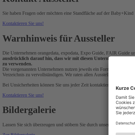
Sie haben Fragen oder möchten eine Standfläche auf der Baby+Kind
Kontaktieren Sie uns!
Warnhinweis für Aussteller
Die Unternehmen orangedata, expodata, Expo Guide, FAIR Guide und I
ausdrücklich darauf hin, dass wir mit diesen Unternehmen kei
zu verwenden.
Die vorgenannten Unternehmen nutzen jeweils ein Formular, das dem Fo
Verzeichnis zu vervollständigen. Wir raten allen Ausstellern im Um
Bei Unsicherheiten können Sie uns jeder Zeit kontaktieren.
Kontaktieren Sie uns!
Bildergalerie
Lassen Sie sich überzeugen und stöbern Sie durch unsere Bildergaleri
Zur Bildergalerie